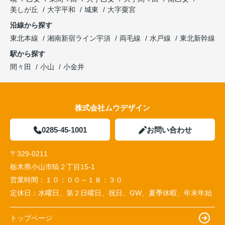
美しが丘
大字平和
城東
大字粟宮
沿線から探す
東北本線
湘南新宿ライン宇須
両毛線
水戸線
東北新幹線
駅から探す
間々田
小山
小金井
株式会社ムウデザイン
0285-45-1001
お問い合わせ
〒329-0211
栃木県小山市暁２丁目15-1
営業時間：
１０：００～１８：３０
定休日：
水曜日、第２日曜日、祝日、GW、夏季休暇、年末年始
トップページ