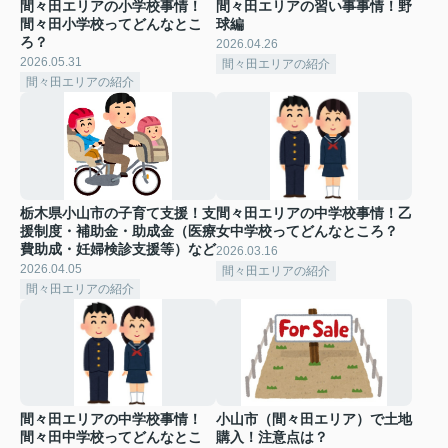
間々田エリアの小学校事情！
間々田エリアの習い事事情！野
間々田小学校ってどんなとこ
球編
ろ？
2026.04.26
2026.05.31
間々田エリアの紹介
間々田エリアの紹介
栃木県小山市の子育て支援！支
間々田エリアの中学校事情！乙
援制度・補助金・助成金（医療
女中学校ってどんなところ？
費助成・妊婦検診支援等）など
2026.03.16
2026.04.05
間々田エリアの紹介
間々田エリアの紹介
間々田エリアの中学校事情！
小山市（間々田エリア）で土地
間々田中学校ってどんなとこ
購入！注意点は？