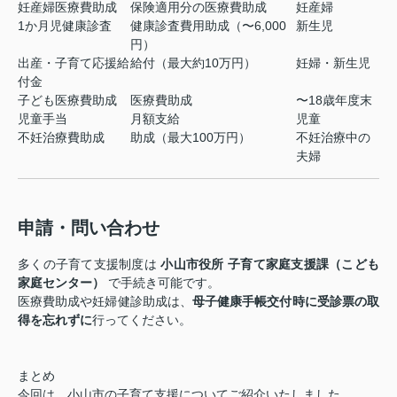
妊産婦医療費助成
保険適用分の医療費助成
妊産婦
1か月児健康診査
健康診査費用助成（〜6,000
新生児
円）
出産・子育て応援給
給付（最大約10万円）
妊婦・新生児
付金
子ども医療費助成
医療費助成
〜18歳年度末
児童手当
月額支給
児童
不妊治療費助成
助成（最大100万円）
不妊治療中の
夫婦
申請・問い合わせ
多くの子育て支援制度は
小山市役所 子育て家庭支援課（こども
家庭センター）
で手続き可能です。
医療費助成や妊婦健診助成は、
母子健康手帳交付時に受診票の取
得を忘れずに
行ってください。
まとめ
今回は、小山市の子育て支援についてご紹介いたしました。