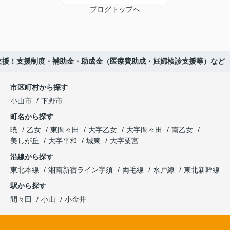
ブログトップへ
支援！支援制度・補助金・助成金（医療費助成・妊婦検診支援等）など
市区町村から探す
小山市
下野市
町名から探す
暁
乙女
東間々田
大字乙女
大字間々田
南乙女
美しが丘
大字平和
城東
大字粟宮
沿線から探す
東北本線
湘南新宿ライン宇須
両毛線
水戸線
東北新幹線
駅から探す
間々田
小山
小金井