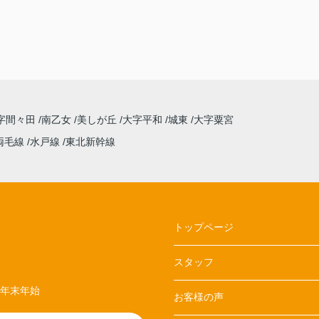
字間々田
南乙女
美しが丘
大字平和
城東
大字粟宮
両毛線
水戸線
東北新幹線
トップページ
スタッフ
、年末年始
お客様の声