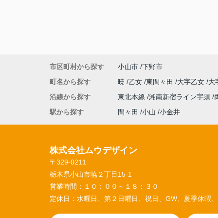
市区町村から探す
小山市
下野市
町名から探す
暁
乙女
東間々田
大字乙女
大
沿線から探す
東北本線
湘南新宿ライン宇須
駅から探す
間々田
小山
小金井
株式会社ムウデザイン
〒329-0211
栃木県小山市暁２丁目15-1
営業時間：
１０：００～１８：３０
定休日：
水曜日、第２日曜日、祝日、GW、夏季休暇