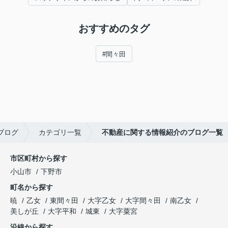
おすすめのタグ
#間々田
ブログ
カテゴリ一覧
不動産に関する情報紹介のブログ一覧
市区町村から探す
小山市
下野市
町名から探す
暁
乙女
東間々田
大字乙女
大字間々田
南乙女
美しが丘
大字平和
城東
大字粟宮
沿線から探す