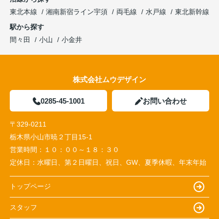
東北本線
湘南新宿ライン宇須
両毛線
水戸線
東北新幹線
駅から探す
間々田
小山
小金井
株式会社ムウデザイン
0285-45-1001
お問い合わせ
〒329-0211
栃木県小山市暁２丁目15-1
営業時間：
１０：００～１８：３０
定休日：
水曜日、第２日曜日、祝日、GW、夏季休暇、年末年始
トップページ
スタッフ