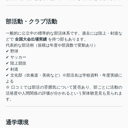
部活動・クラブ活動
一般的に公立中の標準的な部活体系です。過去には陸上・剣道な
どで
全国大会出場実績
を持つ部もあります。
代表的な部活例（規模は年度や部員数で変動あり）
✔︎ 野球
✔︎ サッカー
✔︎ 陸上競技
✔︎ 剣道
✔︎ 文化部（吹奏楽・美術など）※部活名は学校資料・年度実績に
よる
※ 口コミでは部活の雰囲気について賛否あり、部ごとに活動の
活発度や人間関係の評価が分かれるという実体験意見も見られま
す。
通学環境