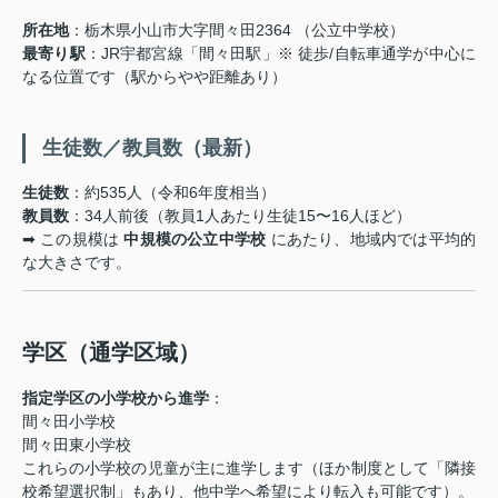
所在地
：栃木県小山市大字間々田2364 （公立中学校）
最寄り駅
：JR宇都宮線「間々田駅」※ 徒歩/自転車通学が中心に
なる位置です（駅からやや距離あり）
‍ 生徒数／教員数（最新）
生徒数
：約535人（令和6年度相当）
教員数
：34人前後（教員1人あたり生徒15〜16人ほど）
➡ この規模は
中規模の公立中学校
にあたり、地域内では平均的
な大きさです。
学区（通学区域）
指定学区の小学校から進学
：
間々田小学校
間々田東小学校
これらの小学校の児童が主に進学します（ほか制度として「隣接
校希望選択制」もあり、他中学へ希望により転入も可能です）。