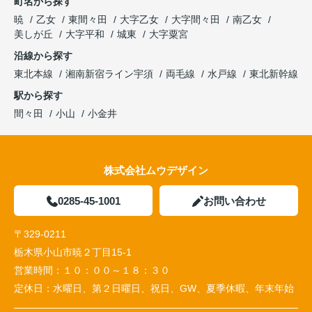
町名から探す
暁
乙女
東間々田
大字乙女
大字間々田
南乙女
美しが丘
大字平和
城東
大字粟宮
沿線から探す
東北本線
湘南新宿ライン宇須
両毛線
水戸線
東北新幹線
駅から探す
間々田
小山
小金井
株式会社ムウデザイン
0285-45-1001
お問い合わせ
〒329-0211
栃木県小山市暁２丁目15-1
営業時間：
１０：００～１８：３０
定休日：
水曜日、第２日曜日、祝日、GW、夏季休暇、年末年始