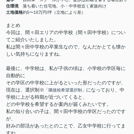
住環境
落ち着いた住宅地、小・中学校近く家族向け
土地価格
約5〜10万円/坪（立地により差）
まとめ
今回は、間々田エリアの中学校（間々田中学校）につい
てご紹介いたしました。
私は間々田中学校の卒業生なので、なんだかとても懐か
しい気持ちになりますね。
最後に、
中学校は、
私が子供の頃は、小学校の学区毎に
自動的に
その学区の中学校に上がるといった形だったのですが、
現在は、
選択制※
になっており、
中
「隣接校希望選択制」
学校に上がる時期が近づいてくると、
どの中学校を希望するか案内が届くみたいです。
私の知り合いの子は、間々田中学校の学区だったのです
が、
好みの部活があったとのことで、乙女中学校に行ってま
すね。