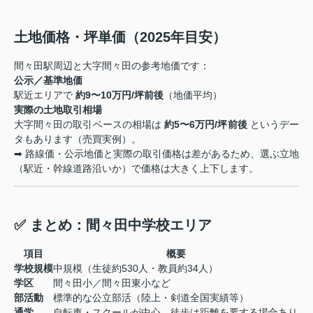
土地価格・坪単価（2025年目安）
間々田駅周辺と大字間々田の参考地価です：
公示／基準地価
駅近エリアで
約9〜10万円/坪前後
（地価平均）
実際の土地取引相場
大字間々田の取引ベースの相場は
約5〜6万円/坪前後
というデー
タもあります（売買実例）。
➡ 路線価・公示地価と実際の取引価格は差があるため、選ぶ立地
（駅近・幹線道路沿いか）で価格は大きく上下します。
✅ まとめ：間々田中学校エリア
項目
概要
学校規模
中規模（生徒約530人・教員約34人）
学区
間々田小／間々田東小など
部活動
標準的な公立部活（陸上・剣道全国実績等）
通学
自転車・スクールが中心、徒歩は距離を要する場合あり