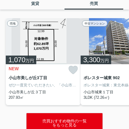
賃貸
売買
売地
中古マンション
1,070
3,300
万円
万円
NEW
小山市美しが丘3丁目
ポレスター城東 902
ぜひ一度見ていただきたい、「小山市美しが丘3丁目」です。こちらの住宅用地は周辺環境も整っており、快適な生活を期待できます。こちらの土地面積は約62.8坪(実測)となっています。ぜひお客様の希望条件をお聞かせください。親切丁寧にサポートいたします。
小山市美しが丘３丁目
小山市城東１丁目
207.93㎡
3LDK (72.26㎡)
売買おすすめ物件の一覧
をもっと見る