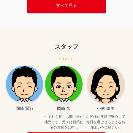
すべて見る
スタッフ
STAFF
岡崎 賢行
岡崎 歩
小林 絵美
生まれも育ちも間々田が
お客様が笑顔で安心して
地元です。元々は新築住
毎日を過ごせるようなお
宅の営業を10年...
住まいをご紹介い...