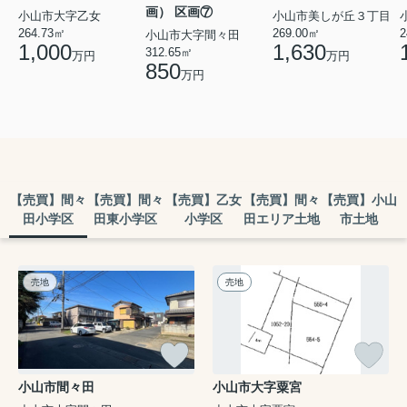
画） 区画⑦
小山市大字乙女
小山市美しが丘３丁目
264.73㎡
269.00㎡
2
小山市大字間々田
1,000
1,630
312.65㎡
万円
万円
850
万円
【売買】間々
【売買】間々
【売買】乙女
【売買】間々
【売買】小山
田小学区
田東小学区
小学区
田エリア土地
市土地
売地
売地
小山市間々田
小山市大字粟宮