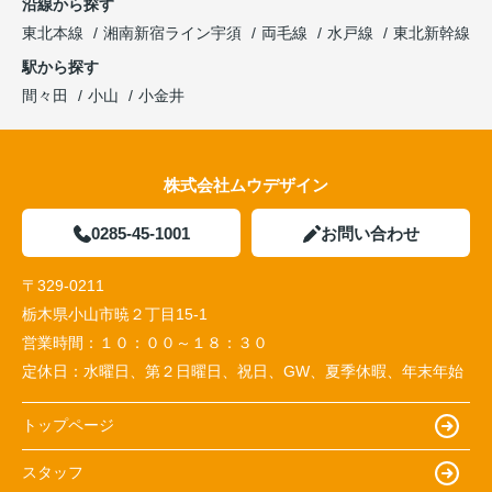
沿線から探す
新規売り出し情報！
乙女1丁目 区画整理地内！
約59
東北本線
湘南新宿ライン宇須
両毛線
水戸線
東北新幹線
坪、約80坪 他分筆案あり
駅から探す
区画①950万円
間々田
小山
小金井
区画②1,080万円
物件詳細へ
株式会社ムウデザイン
0285-45-1001
お問い合わせ
〒329-0211
栃木県小山市暁２丁目15-1
営業時間：
１０：００～１８：３０
定休日：
水曜日、第２日曜日、祝日、GW、夏季休暇、年末年始
トップページ
スタッフ