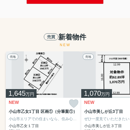
新着物件
売買
NEW
売地
売地
1,645
1,070
万円
万円
NEW
NEW
小山市乙女1丁目 区画①（分筆案①）
小山市美しが丘3丁目
小山市エリアでの住まいなら、住み心地も快適な「小山市乙女1丁目」はいかがでしょうか。徒歩20分の場所に小山市立乙女小学校があります。不動産探しは、地域密着の当社にお任せください。
小山市乙女１丁目
小山市美しが丘３丁目