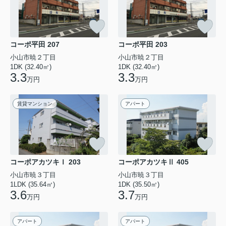
コーポ平田 207
コーポ平田 203
小山市暁２丁目
小山市暁２丁目
1DK (32.40㎡)
1DK (32.40㎡)
3.3
3.3
万円
万円
賃貸マンション
アパート
コーポアカツキＩ 203
コーポアカツキⅡ 405
小山市暁３丁目
小山市暁３丁目
1LDK (35.64㎡)
1DK (35.50㎡)
3.6
3.7
万円
万円
アパート
アパート