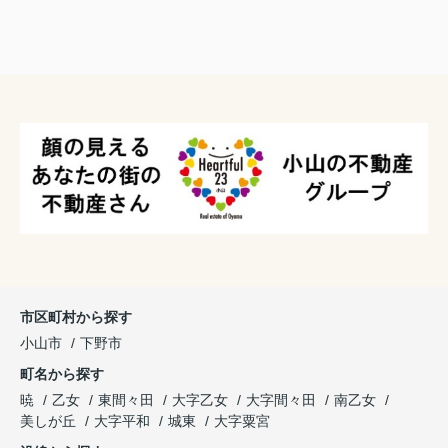
乙女1丁目 区画整理地内！
約112
新規売り出し情報！
坪、約112坪 他分筆案あり
区画①112坪 1645万円
区画②112坪 1645万円
1645万円
物件詳細へ
市区町村から探す
2026.07.18
小山市
下野市
新規売り出し情報！乙女1丁目 約59坪、約80
坪 分筆案あり
町名から探す
暁
乙女
東間々田
大字乙女
大字間々田
南乙女
小山市乙女1丁目区画①（分筆案②）
美しが丘
大字平和
城東
大字粟宮