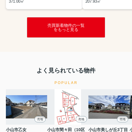
371.00㎡
207.93㎡
売買新着物件の一覧
をもっと見る
よく見られている物件
POPULAR
売地
売地
売地
小山市乙女
小山市間々田（10区
小山市美しが丘3丁目