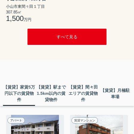
小山市東間々田１丁目
307.85㎡
1,500
万円
すべて見る
【賃貸】家賃5万
【賃貸】駅まで
【賃貸】間々田
【賃貸】月極駐
円以下の賃貸物
1.5km以内の賃
エリアの賃貸物
車場
件
貸物件
件
アパート
賃貸マンション