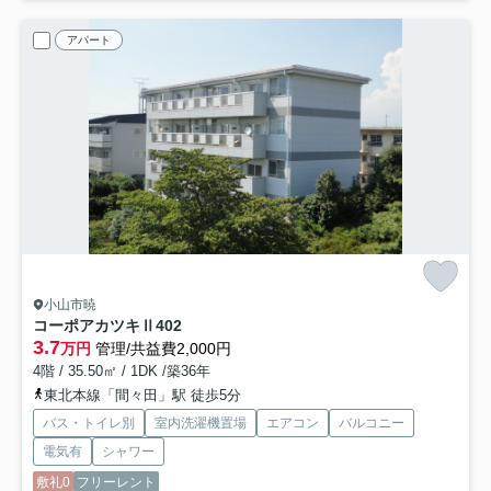
アパート
小山市暁
コーポアカツキⅡ
402
3.7
万円
管理/共益費2,000円
4階 / 35.50㎡ / 1DK /築36年
東北本線「間々田」駅 徒歩5分
バス・トイレ別
室内洗濯機置場
エアコン
バルコニー
電気有
シャワー
敷礼0
フリーレント