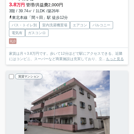
3.8
万円
管理/共益費2,000円
3階 / 39.74㎡ / 1LDK /築26年
東北本線「間々田」駅 徒歩12分
バス・トイレ別
室内洗濯機置場
エアコン
バルコニー
電気有
ガスコンロ
礼0
家賃は月々3.8万円です。歩いて12分ほどで駅にアクセスできる、近隣
にはコンビニ、スーパーなど商業施設は充実しており、立...
もっと見る
賃貸マンション