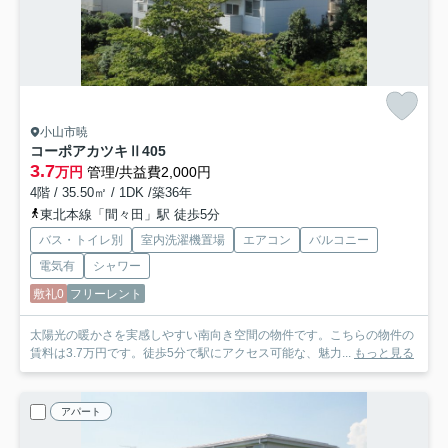
小山市暁
コーポアカツキⅡ
405
3.7
万円
管理/共益費2,000円
4階 / 35.50㎡ / 1DK /築36年
東北本線「間々田」駅 徒歩5分
バス・トイレ別
室内洗濯機置場
エアコン
バルコニー
電気有
シャワー
敷礼0
フリーレント
太陽光の暖かさを実感しやすい南向き空間の物件です。こちらの物件の
賃料は3.7万円です。徒歩5分で駅にアクセス可能な、魅力...
もっと見る
アパート