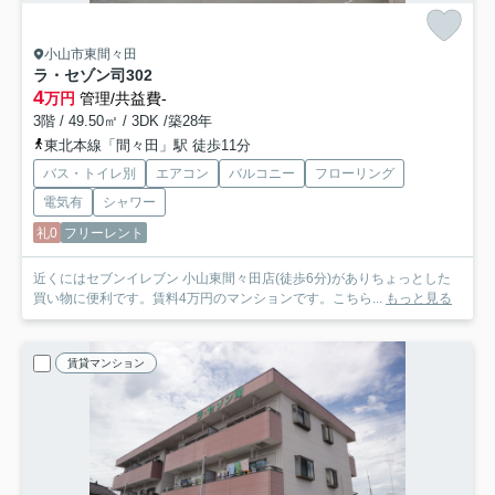
小山市東間々田
ラ・セゾン司
302
4
万円
管理/共益費-
3階 / 49.50㎡ / 3DK /築28年
東北本線「間々田」駅 徒歩11分
バス・トイレ別
エアコン
バルコニー
フローリング
電気有
シャワー
礼0
フリーレント
近くにはセブンイレブン 小山東間々田店(徒歩6分)がありちょっとした
買い物に便利です。賃料4万円のマンションです。こちら...
もっと見る
賃貸マンション