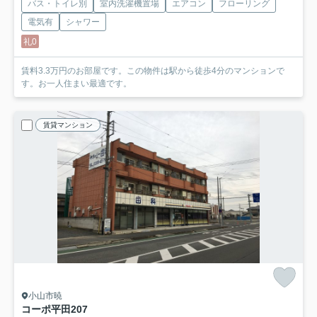
バス・トイレ別
室内洗濯機置場
エアコン
フローリング
電気有
シャワー
礼0
賃料3.3万円のお部屋です。この物件は駅から徒歩4分のマンションで
す。お一人住まい最適です。
賃貸マンション
小山市暁
コーポ平田
207