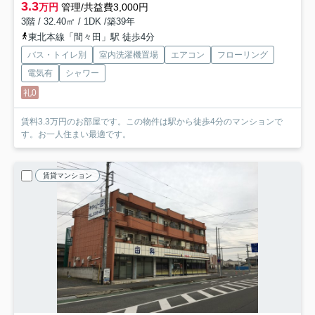
3.3
万円
管理/共益費3,000円
3階 / 32.40㎡ / 1DK /築39年
東北本線「間々田」駅 徒歩4分
バス・トイレ別
室内洗濯機置場
エアコン
フローリング
電気有
シャワー
礼0
賃料3.3万円のお部屋です。この物件は駅から徒歩4分のマンションで
す。お一人住まい最適です。
賃貸マンション