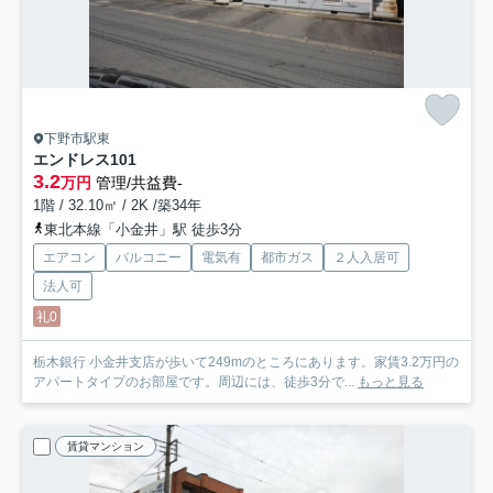
下野市駅東
エンドレス
101
3.2
万円
管理/共益費-
1階 / 32.10㎡ / 2K /築34年
東北本線「小金井」駅 徒歩3分
エアコン
バルコニー
電気有
都市ガス
２人入居可
法人可
礼0
栃木銀行 小金井支店が歩いて249mのところにあります。家賃3.2万円の
アパートタイプのお部屋です。周辺には、徒歩3分で...
もっと見る
賃貸マンション