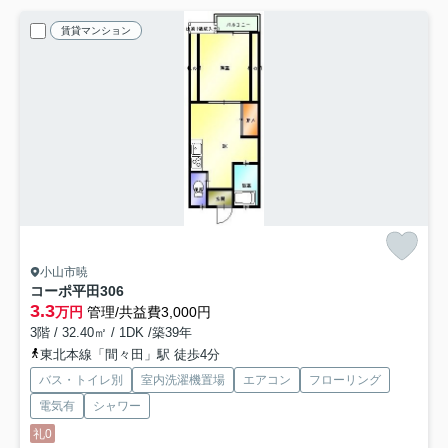
賃貸マンション
小山市暁
コーポ平田
306
3.3
万円
管理/共益費3,000円
3階 / 32.40㎡ / 1DK /築39年
東北本線「間々田」駅 徒歩4分
バス・トイレ別
室内洗濯機置場
エアコン
フローリング
電気有
シャワー
礼0