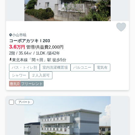
小山市暁
コーポアカツキＩ
203
3.6
万円
管理/共益費2,000円
2階 / 35.64㎡ / 1LDK /築42年
東北本線「間々田」駅 徒歩5分
バス・トイレ別
室内洗濯機置場
バルコニー
電気有
シャワー
２人入居可
敷礼0
フリーレント
アパート