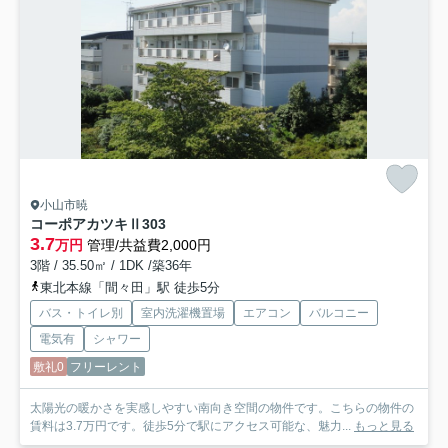
小山市暁
コーポアカツキⅡ
303
3.7
万円
管理/共益費2,000円
3階 / 35.50㎡ / 1DK /築36年
東北本線「間々田」駅 徒歩5分
バス・トイレ別
室内洗濯機置場
エアコン
バルコニー
電気有
シャワー
敷礼0
フリーレント
太陽光の暖かさを実感しやすい南向き空間の物件です。こちらの物件の
賃料は3.7万円です。徒歩5分で駅にアクセス可能な、魅力...
もっと見る