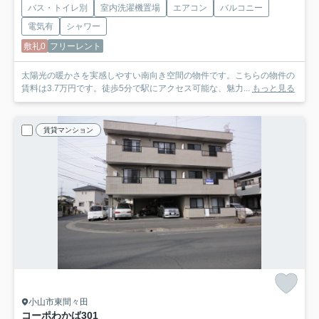
バス・トイレ別
室内洗濯機置場
エアコン
バルコニー
電気有
シャワー
敷礼0
フリーレント
太陽光の暖かさを実感しやすい南向き空間の物件です。こちらの物件の
賃料は3.7万円です。徒歩5分で駅にアクセス可能な、魅力...
もっと見る
賃貸マンション
小山市東間々田
コーポわかば
301