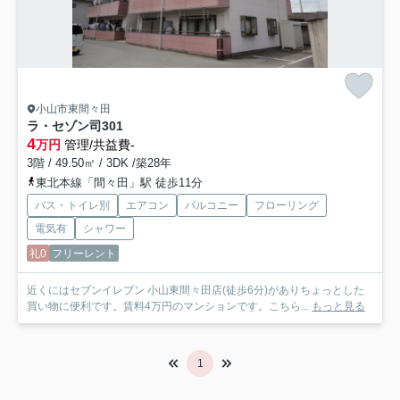
小山市東間々田
ラ・セゾン司
301
4
万円
管理/共益費-
3階 / 49.50㎡ / 3DK /築28年
東北本線「間々田」駅 徒歩11分
バス・トイレ別
エアコン
バルコニー
フローリング
電気有
シャワー
礼0
フリーレント
近くにはセブンイレブン 小山東間々田店(徒歩6分)がありちょっとした
買い物に便利です。賃料4万円のマンションです。こちら...
もっと見る
1