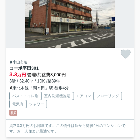
小山市暁
コーポ平田
301
3.3
万円
管理/共益費3,000円
3階 / 32.40㎡ / 1DK /築39年
東北本線「間々田」駅 徒歩4分
バス・トイレ別
室内洗濯機置場
エアコン
フローリング
電気有
シャワー
礼0
賃料3.3万円のお部屋です。この物件は駅から徒歩4分のマンションで
す。お一人住まい最適です。