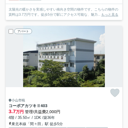
太陽光の暖かさを実感しやすい南向き空間の物件です。こちらの物件の
賃料は3.7万円です。徒歩5分で駅にアクセス可能な、魅力...
もっと見る
アパート
小山市暁
コーポアカツキⅡ
403
3.7
万円
管理/共益費2,000円
4階 / 35.50㎡ / 1DK /築36年
東北本線「間々田」駅 徒歩5分