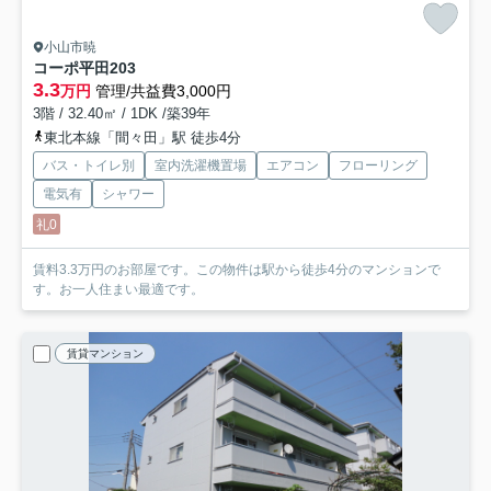
小山市暁
コーポ平田
203
3.3
万円
管理/共益費3,000円
3階 / 32.40㎡ / 1DK /築39年
東北本線「間々田」駅 徒歩4分
バス・トイレ別
室内洗濯機置場
エアコン
フローリング
電気有
シャワー
礼0
賃料3.3万円のお部屋です。この物件は駅から徒歩4分のマンションで
す。お一人住まい最適です。
賃貸マンション