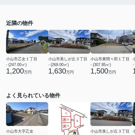
近隣の物件
小山市乙女１丁目
小山市美しが丘３丁目
小山市東間々田１丁目
- (247.00㎡)
- (269.00㎡)
- (307.85㎡)
-
1,200
1,630
1,500
万円
万円
万円
よく見られている物件
小山市大字乙女
小山市美しが丘３丁目