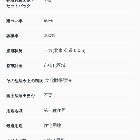
セットバック
60%
建ぺい率
200%
容積率
一方(北東 公道 5.0m)
接道状況
市街化区域
都市計画
文化財保護法
その他法令上の制限
不要
国土法届出要否
第一種住居
用途地域
住宅用地
最適用途