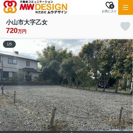
0
お気に入り
小山市大字乙女
720
万円
1
/
5