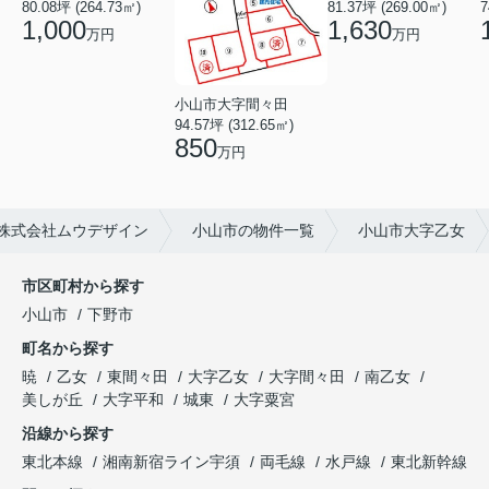
80.08坪 (264.73㎡)
81.37坪 (269.00㎡)
7
1,000
1,630
万円
万円
小山市大字間々田
94.57坪 (312.65㎡)
850
万円
株式会社ムウデザイン
小山市の物件一覧
小山市大字乙女
市区町村から探す
小山市
下野市
町名から探す
暁
乙女
東間々田
大字乙女
大字間々田
南乙女
美しが丘
大字平和
城東
大字粟宮
沿線から探す
東北本線
湘南新宿ライン宇須
両毛線
水戸線
東北新幹線