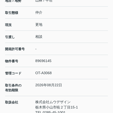
山林 / 平坦
地目 / 地勢
仲介
取引態様
更地
現況
相談
引渡し
-
開発許可番号
89696145
物件番号
OT-A3068
管理コード
2026年08月22日
取引条件の
有効期限
株式会社ムウデザイン
取扱会社
栃木県小山市暁２丁目15-1
TEL:
0285-45-1001