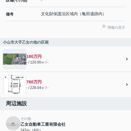
設備(その他)
文化財保護法区域内（亀田遺跡内）
備考
情報の見方
小山市大字乙女の他の区画
180万円
- / 120.00㎡ / -
760万円
- / 228.04㎡ / -
周辺施設
その他
乙女自動車工業有限会社
243ｍ（4分）