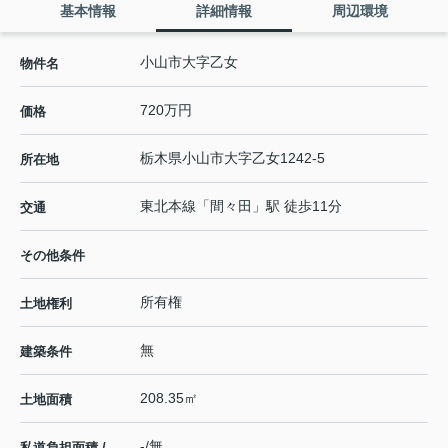
基本情報
詳細情報
周辺環境
小山市大字乙女
物件名
720万円
価格
栃木県
小山市
大字乙女
1242-5
所在地
東北本線
「
間々田
」駅 徒歩11分
交通
その他条件
所有権
土地権利
無
建築条件
208.35㎡
土地面積
-/無
私道負担面積 /