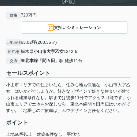
【外観】
720万円
価格
支払いシミュレーション
63.02坪(208.35㎡)
土地面積
栃木県
小山市
大字乙女
1242-5
所在地
東北本線
「
間々田
」駅 徒歩11分
交通
セールスポイント
小山市エリアでの住まいなら、住み心地も快適な「小山市大字乙
女」はいかがでしょうか。好きなデザインで好きな住まいが建て
られる建築条件なし。駅までは徒歩11分でアクセス可能です。小
山市エリアで土地をお探しなら、東北本線間々田周辺はいかがで
すか。土地探しのご依頼は、ムウデザインお任せください。
ポイント
土地60坪以上
建築条件なし
平坦地