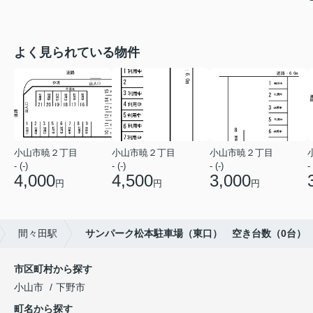
よく見られている物件
小山市暁２丁目
小山市暁２丁目
小山市暁２丁目
- (-)
- (-)
- (-)
- 
4,000
4,500
3,000
円
円
円
間々田駅
サンパーク松本駐車場（東口） 空き台数（0台）
市区町村から探す
小山市
下野市
町名から探す