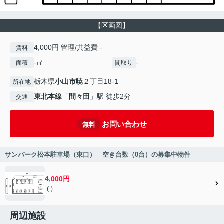
【区画図】
4,000円 管理/共益費 -
賃料
-㎡
-
面積
間取り
栃木県
小山市
暁
２丁目18-1
所在地
東北本線
「
間々田
」駅 徒歩2分
交通
お問い合わせ
無料
サンパーク松本駐車場（東口） 空き台数（0台）の募集中物件
4,000円
-(-)
周辺施設