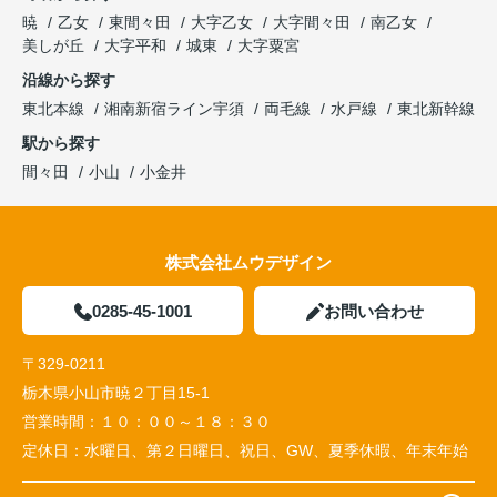
暁
乙女
東間々田
大字乙女
大字間々田
南乙女
美しが丘
大字平和
城東
大字粟宮
沿線から探す
東北本線
湘南新宿ライン宇須
両毛線
水戸線
東北新幹線
駅から探す
間々田
小山
小金井
株式会社ムウデザイン
0285-45-1001
お問い合わせ
〒329-0211
栃木県小山市暁２丁目15-1
営業時間：
１０：００～１８：３０
定休日：
水曜日、第２日曜日、祝日、GW、夏季休暇、年末年始