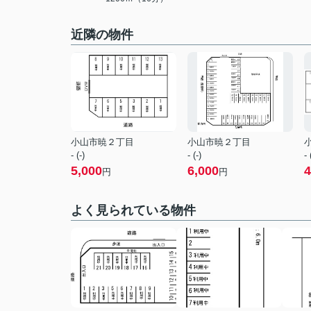
近隣の物件
小山市暁２丁目
小山市暁２丁目
- (-)
- (-)
- 
5,000
6,000
4
円
円
よく見られている物件