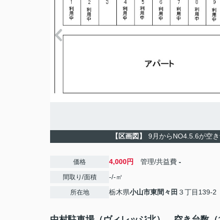
【区画図】
9月からNO4.5.6が
4,000円
管理/共益費
-
価格
-/-㎡
間取り/面積
栃木県
小山市
東間々田
３丁目139-2
所在地
中村駐車場（ヴィレッジ北） 空き台数（