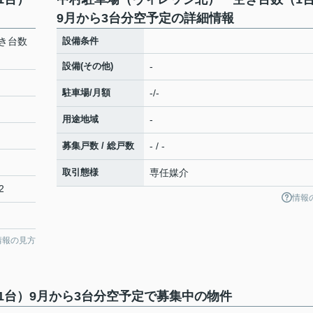
9月から3台分空予定の詳細情報
き台数
設備条件
設備(その他)
-
駐車場/月額
-/-
用途地域
-
募集戸数 / 総戸数
- / -
取引態様
専任媒介
2
情報
情報の見方
1台）9月から3台分空予定で募集中の物件