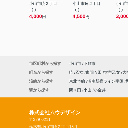
小山市暁２丁目
小山市暁２丁目
小山市
- (-)
- (-)
- (-)
4,000
4,500
3,00
円
円
市区町村から探す
小山市
下野市
町名から探す
暁
乙女
東間々田
大字乙女
大
沿線から探す
東北本線
湘南新宿ライン宇須
駅から探す
間々田
小山
小金井
株式会社ムウデザイン
〒329-0211
栃木県小山市暁２丁目15-1