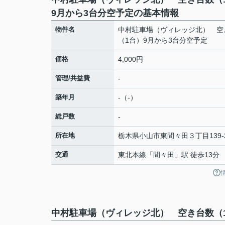
9月から3台分空予定の基本情報
物件名
中村駐車場（ヴィレッジ北） 空
（1台）9月から3台分空予定
価格
4,000円
管理/共益費
-
築年月
-（-）
総戸数
-
所在地
栃木県
小山市
東間々田
３丁目139-
交通
東北本線
「
間々田
」駅 徒歩13分
中村駐車場（ヴィレッジ北） 空き台数（