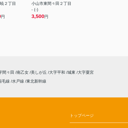
暁２丁目
小山市東間々田２丁目
- (-)
0
3,500
円
円
字間々田
南乙女
美しが丘
大字平和
城東
大字粟宮
両毛線
水戸線
東北新幹線
トップページ