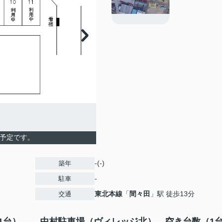
空き予定です。
-(-)
築年
-
駐車
東北本線
「
間々田
」駅 徒歩13分
交通
1台）
中村駐車場（ヴィレッジ北） 空き台数（1