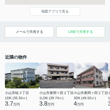
地図アプリで見る
メールで共有する
LINEで共有する
近隣の物件
小山市暁３丁目
小山市東間々田２丁目
小山市東間々田２丁目
1DK (35.50㎡)
1LDK (39.74㎡)
3DK (49.50㎡)
1
3.7
3.8
4
万円
万円
万円