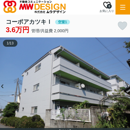
0
お気に入り
コーポアカツキＩ
空室1
3.6万円
管理/共益費 2,000円
1
/
13