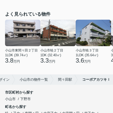
よく見られている物件
小山市東間々田２丁目
小山市暁２丁目
小山市暁３丁目
1LDK (39.74㎡)
1DK (32.40㎡)
1LDK (35.64㎡)
3
3.8
3.3
3.6
万円
万円
万円
ザイン
小山市の物件一覧
間々田駅
コーポアカツキＩ
市区町村から探す
小山市
下野市
町名から探す