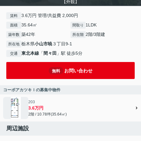
【外観】
3.6万円 管理/共益費 2,000円
賃料
35.64㎡
1LDK
面積
間取り
築42年
2階/3階建
築年数
所在階
栃木県
小山市
暁
３丁目9-1
所在地
東北本線
「
間々田
」駅 徒歩5分
交通
お問い合わせ
無料
コーポアカツキＩの募集中物件
203
3.6万円
2階 / 10.78坪(35.64㎡)
周辺施設