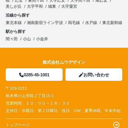
暁
乙女
東間々田
大字乙女
大字間々田
南乙女
美しが丘
大字平和
城東
大字粟宮
沿線から探す
東北本線
湘南新宿ライン宇須
両毛線
水戸線
東北新幹線
駅から探す
間々田
小山
小金井
株式会社ムウデザイン
0285-45-1001
お問い合わせ
〒329-0211
栃木県小山市暁２丁目15-1
営業時間：
１０：００～１８：３０
定休日：
水曜日、第２日曜日、祝日、GW、夏季休暇、年末年始
トップページ