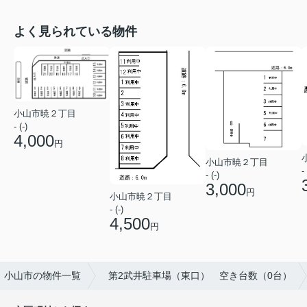
よく見られている物件
小山市暁２丁目
- (-)
4,000
円
小山市暁２丁目
- 
- (-)
3,000
円
小山市暁２丁目
- (-)
4,500
円
小山市の物件一覧
第2武井駐車場（東口） 空き台数（0台）