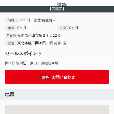
【区画図】
5,000円 管理/共益費 -
賃料
0ヶ月
0ヶ月
敷金
礼金
栃木県
小山市
暁
２丁目12-8
所在地
東北本線
「
間々田
」駅 徒歩1分
交通
セールスポイント
間々田駅周辺（東口）月極駐車場
お問い合わせ
無料
地図