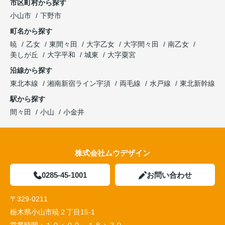
市区町村から探す
小山市
下野市
町名から探す
暁
乙女
東間々田
大字乙女
大字間々田
南乙女
美しが丘
大字平和
城東
大字粟宮
沿線から探す
東北本線
湘南新宿ライン宇須
両毛線
水戸線
東北新幹線
駅から探す
間々田
小山
小金井
株式会社ムウデザイン
0285-45-1001
お問い合わせ
〒329-0211
栃木県小山市暁２丁目15-1
営業時間：
１０：００～１８：３０