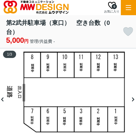
0
お気に入り
第2武井駐車場（東口） 空き台数（0
台）
5,000
円
管理/共益費 -
1
/
3