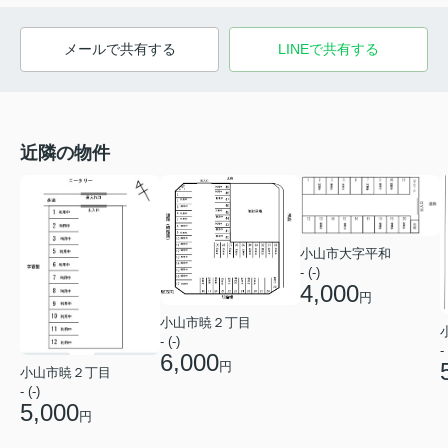
メールで共有する
LINEで共有する
近隣の物件
小山市大字平和
- (-)
4,000
円
小山市暁２丁目
- (-)
- 
6,000
円
小山市暁２丁目
- (-)
5,000
円